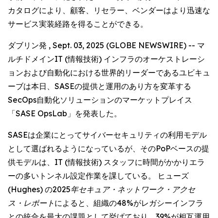
カタログにより、顧客、リセラー、ベンダーはより迅速な
サービス実装経路を得ることができる。
ダブリン発 , Sept. 03, 2025 (GLOBE NEWSWIRE) -- マ
ルチドメインIT (情報技術) インフラのオーケストレーシ
ョンおよび自動化における世界的リーダーであるユビキュ
ーブは本日、SASEの提供と運用のあり方を変革する
SecOps自動化ソリューションのマーケットプレイス
「SASE OpsLab」を発表した。
SASEは企業にとってサイバーセキュリティの利用モデル
として選ばれるようになっているが、そのPoPベースの提
供モデルは、IT (情報技術) スタッフに時間がかかりエラ
ーの多いトンネル設定作業を課している。 ヒューズ
(Hughes) の
2025年セキュア・ネットワーク・アクセ
ス・レポート
によると、組織の48%がレガシーインフラ
との統合を最大の課題として挙げており、39%が相互運用