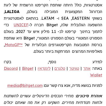
אסטרטגיות, כולל היותה שותפת
הקריפטו
הרשמית של ליגת
הכדורגל המקצוענית
המובילה בעולם,
LALIGA
,
בשווקי
EASTERN
,
SEA
ו-
LATAM
.
בהתאם לאסטרטגיית
ההשפעה הגלובלית שלה,
Bitget
חברה
ל-
UNICEF
כדי
לתמוך בחינוך
קריפטו לכ- 1.1 מיליון איש עד 2027.
בעולם
הספורט המוטורי
בעולם
הספורט המוטורי,
Bitget
היא שותפת
בורסת המטבעות הקריפטוגרפים הבלעדית של
MotoGP™
,
מאליפויות המרוצים
המרתקות ביותר בעולם.
למידע נוסף, בקרו
באתר:
אתר
|
טוויטר
|
טלגרם
|
לינקדאין
|
Bitget
|
Discord
Wallet
לפניות
בנושא מדיה, אנא צרו קשר
עם:
media@bitget.com
אזהרת סיכונים
: מחירי הנכסים הדיגיטליים עשויים להשתנות
ולחוות תנודתיות מחירים. השקיעו רק את מה שאתם יכולים