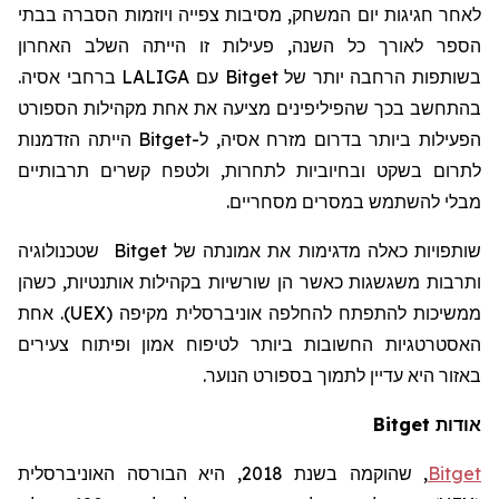
לאחר חגיגות יום המשחק, מסיבות צפייה ויוזמות הסברה בבתי
הספר לאורך כל השנה, פעילות זו הייתה השלב האחרון
בשותפות הרחבה יותר של
Bitget
עם
LALIGA
ברחבי אסיה.
בהתחשב בכך שהפיליפינים מציעה את אחת מקהילות הספורט
הפעילות ביותר בדרום מזרח אסיה, ל-
Bitget
הייתה הזדמנות
לתרום בשקט ובחיוביות לתחרות, ולטפח קשרים תרבותיים
מבלי להשתמש במסרים מסחריים.
שותפויות כאלה מדגימות את אמונתה של
Bitget
שטכנולוגיה
ותרבות משגשגות כאשר הן שורשיות בקהילות אותנטיות, כשהן
ממשיכות להתפתח להחלפה אוניברסלית מקיפה (UEX). אחת
האסטרטגיות החשובות ביותר לטיפוח אמון ופיתוח צעירים
באזור היא עדיין לתמוך בספורט הנוער.
אודות Bitget
Bitget
,
שהוקמה
בשנת 2018, היא הבורסה האוניברסלית