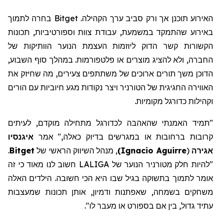
האירוע תוכנן אך ורק סביב ערך הקהילה. Bitget בחרה לתמוך
באירוע שהתמקד במשמעת, עבודת צוות וספורטיביות, תכונות
הקשורות קשר הדוק ליוזמות העצמת הנוער הוותיקות של
החברה, ולא להציג מוצרים או פלטפורמות. במהלך סוף השבוע,
הדוכן משך תורים ארוכים של משתתפים צעירים, מה שחיזק את
האווירה החגיגית של הטורניר ויצר נקודות מגע חיוביות עם הורים
וקהילות כדורגל מקומיות.
"תמיד האמנתי שהאהבה לכדורגל מתחילה מוקדם, לעיתים
קרובות ברחובות או במגרשים בדיוק כאלה," אמר
איגנסיו
אגירה
(
Ignacio Aguirre
)
,
מנהל
השיווק
הראשי של
Bitget
.
"להיות חלק מטורניר הנוער של LALIGA חשוב לנו מאוד כי זה
אומר
לתמוך בתשוקה בגיל שבו היא הכי חשובה. הילדים האלה
משחקים בשמחה, שאפתנות ודמיון, אותן תכונות שמעצבות
עתיד גדול, בין אם בספורט או מעבר לו
".