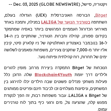
ויקטוריה, סיישל, Dec. 03, 2025 (GLOBE NEWSWIRE) --
Bitget
, הבורסה האוניברסלית (
UEX
) הגדולה בעולם,
השתתפה
בטורניר הנוער של
LALIGA
במנילה, ותמכה באחד
מאירועי הכדורגל העממיים המרגשים ביותר באסיה שמתמקד
בקידום ספורט, קהילה וחברות. הטורניר, שהתקיים בין ה-14
ל-16 בנובמבר באצטדיון האתלטיקה של ניו קלארק סיטי, קיבץ
אליו יותר מ-7,000 שחקנים צעירים, משפחות ומאמנים לשלושה
ימים של תחרות, רוח קהילתית ופיתוח נוער.
הנוכחות של
Bitget
התמקדה ביצירת מרחב מזמין להורים
ולילדים דרך יוזמת
Blockchain4Youth
שלה. הדוכן כלל
פעילות
משחקי
פנדלים
פשוטים
שבה הילדים יכלו להירגע בין
המשחקים, וניסיונות מוצלחים זכו לכיבוד חינם ופריטים ממותגים
של LALIGA x Bitget. עבור משפחות רבות, זה הפך לנקודת
מפגש קלה, שהציעה צל, מים ורגעי כיף בתוך לוח טורנירים
עמוס.