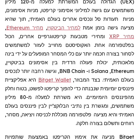
(
UEX
)
הגדולה בעולם המשרתת למעלה מ-120
מיליון
משתמשים עם גישה למיליוני אסימוני קריפטו, מניות אסימונים,
מניות תעודות סל ונכסים אחרים בעולם האמיתי, תוך שהיא
מציעה גישה בזמן אמת
למחיר הביטקוין
,
מחיר Ethereum
,
מחיר XRP
ומחירי מטבעות קריפטוגרפיים אחרים, הכול
בפלטפורמה אחת. האקוסיסטם מחוייב לעזור למשתמשים
לסחור בצורה חכמה יותר עם כלי המסחר המופעלים על ידי בינה
מלאכותית, יכולת פעולה הדדית בין אסימונים בביטקויין,
Ethereum
,
Solana
ו-
BNB Chain
, וגישה רחבה יותר לנכסים
בעולם האמיתי. בצד המבוזר,
Bitget Wallet
היא אפליקציית
פיננסים יומיומית שנבנתה כדי להפוך קריפטו לפשוט, בטוח וחלק
מהפיננסים היומיומיים. היא
משרתת למעלה מ-80 מיליון
משתמשים, ומגשרת בין נתיבי הבלוקצ'יין לבין פיננסים בעולם
האמיתי
והיא
מצי
עה
פלטפורמה מוכללת לכניסה ויציאה, מסחר,
רווחים ותשלום בצורה חלקה.
Bitget
מניעה את
אימוץ
הקריפטו
באמצעות שותפויות