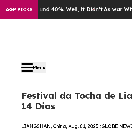
or Around 40%. Well, it Didn’t
As war With Iran
AGP PICKS
Menu
Festival da Tocha de Li
14 Dias
LIANGSHAN, China, Aug. 01, 2025 (GLOBE NEWSWIR