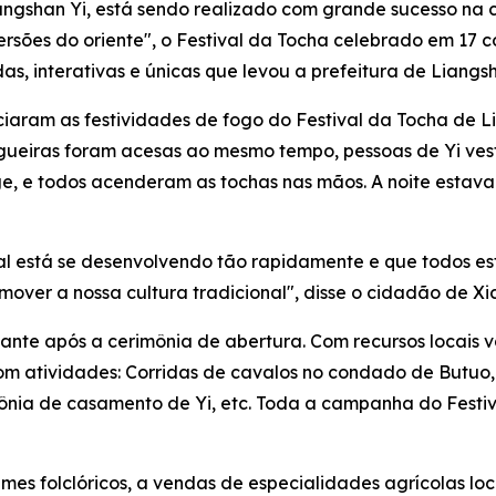
ngshan Yi, está sendo realizado com grande sucesso na 
rsões do oriente", o Festival da Tocha celebrado em 17 
s, interativas e únicas que levou a prefeitura de Liangs
ciaram as festividades de fogo do Festival da Tocha de L
gueiras foram acesas ao mesmo tempo, pessoas de Yi ves
ge, e todos acenderam as tochas nas mãos. A noite estav
tal está se desenvolvendo tão rapidamente e que todos es
over a nossa cultura tradicional", disse o cidadão de Xi
zante após a cerimônia de abertura. Com recursos locais v
atividades: Corridas de cavalos no condado de Butuo, de
ônia de casamento de Yi, etc. Toda a campanha do Festi
es folclóricos, a vendas de especialidades agrícolas loc