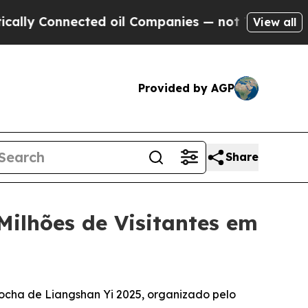
y Connected oil Companies — not Taxpayers — the
View all
Provided by AGP
Share
Milhões de Visitantes em
Tocha de Liangshan Yi 2025, organizado pelo