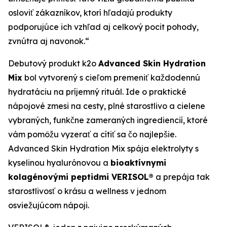
osloviť zákazníkov, ktorí hľadajú produkty
podporujúce ich vzhľad aj celkový pocit pohody,
zvnútra aj navonok.“
Debutový produkt k2o
Advanced Skin Hydration
Mix
bol vytvorený s cieľom premeniť každodennú
hydratáciu na príjemný rituál. Ide o praktické
nápojové zmesi na cesty, plné starostlivo a cielene
vybraných, funkčne zameraných ingrediencií, ktoré
vám pomôžu vyzerať a cítiť sa čo najlepšie.
Advanced Skin Hydration Mix spája elektrolyty s
kyselinou hyalurónovou a
bioaktívnymi
kolagénovými peptidmi VERISOL®
a prepája tak
starostlivosť o krásu a wellness v jednom
osviežujúcom nápoji.