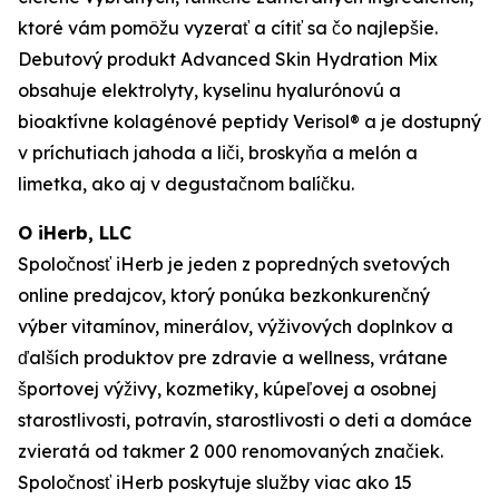
ktoré vám pomôžu vyzerať a cítiť sa čo najlepšie.
Debutový produkt Advanced Skin Hydration Mix
obsahuje elektrolyty, kyselinu hyalurónovú a
bioaktívne kolagénové peptidy Verisol® a je dostupný
v príchutiach jahoda a liči, broskyňa a melón a
limetka, ako aj v degustačnom balíčku.
O iHerb, LLC
Spoločnosť iHerb je jeden z popredných svetových
online predajcov, ktorý ponúka bezkonkurenčný
výber vitamínov, minerálov, výživových doplnkov a
ďalších produktov pre zdravie a wellness, vrátane
športovej výživy, kozmetiky, kúpeľovej a osobnej
starostlivosti, potravín, starostlivosti o deti a domáce
zvieratá od takmer 2 000 renomovaných značiek.
Spoločnosť iHerb poskytuje služby viac ako 15