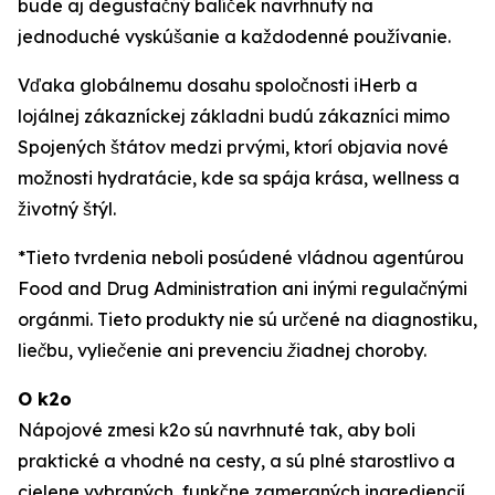
bude aj degustačný balíček navrhnutý na
jednoduché vyskúšanie a každodenné používanie.
Vďaka globálnemu dosahu spoločnosti iHerb a
lojálnej zákazníckej základni budú zákazníci mimo
Spojených štátov medzi prvými, ktorí objavia nové
možnosti hydratácie, kde sa spája krása, wellness a
životný štýl.
*Tieto tvrdenia neboli posúdené vládnou agentúrou
Food and Drug Administration ani inými regulačnými
orgánmi. Tieto produkty nie sú určené na diagnostiku,
liečbu, vyliečenie ani prevenciu žiadnej choroby.
O k2o
Nápojové zmesi k2o sú navrhnuté tak, aby boli
praktické a vhodné na cesty, a sú plné starostlivo a
cielene vybraných, funkčne zameraných ingrediencií,