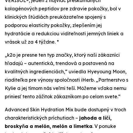
VERISOL®, jeden z najviac preskúmaných
kolagénových peptidov pre zdravie pokožky, bol v
klinických štúdiách preukázateľne spojený s
podporou elasticity pokožky, zlepšením jej
hydratácie a redukciou viditeľnosti jemných liniek a
vrások už za 4 týždne. *
„k2o je presne ten typ značky, ktorý naši zákazníci
hľadajú – autentická, trendová a postavená na
kvalitných ingredienciách,“ uviedla Hyeyoung Moon,
riaditeľka pre výnosy spoločnosti iHerb. „Partnerstvo s
Kylie a jej tímom nás veľmi teší. Môžeme vďaka nemu
priniesť tento zážitok zákazníkom po celom svete.“
Advanced Skin Hydration Mix bude dostupný v troch
charakteristických príchutiach –
jahoda a liči,
broskyňa a melón,
melón a limetka
. V ponuke