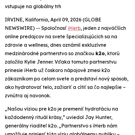
vstupuje na globálny trh
IRVINE, Kalifornia, April 09, 2026 (GLOBE
NEWSWIRE) -- Spoločnosť
iHerb
, jeden z najväčších
online predajcov na svete špecializujúcich sa na
zdravie a wellness, dnes oznámil exkluzívne
medzinárodné partnerstvo so značkou
k2o
, ktorú
založila Kylie Jenner. Vďaka tomuto partnerstvu
prinesie iHerb už čoskoro nápojové zmesi k2o
zákazníkom po celom svete a predstaví nový spôsob,
ako hydratovať telo, zažiariť a cítiť sa čo najlepšie –
zvnútra aj navonok.
„Našou víziou pre k2o je premeniť hydratáciu na
každodenný rituál krásy,“ uviedol Jay Hunter,
generálny riaditeľ k2o. „Partnerstvo s iHerb nám
umožňuje priniesť túto víziu globálnemu publiku –